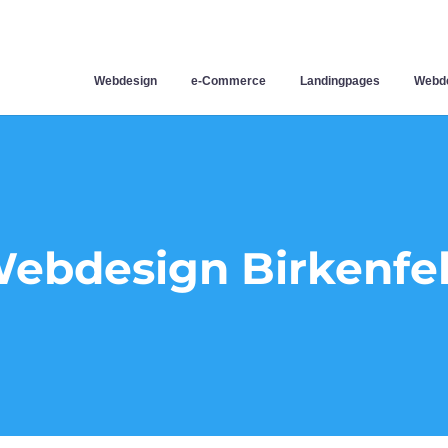
Webdesign
e-Commerce
Landingpages
Webde
ebdesign Birkenfe