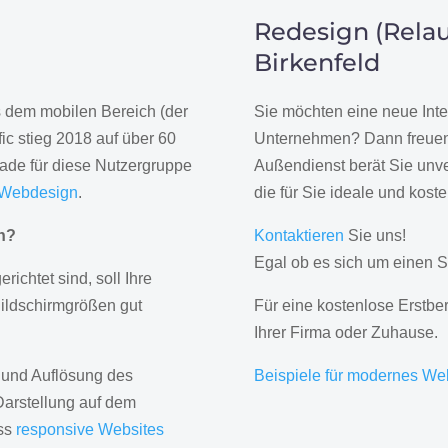
Redesign (Relau
Birkenfeld
us dem mobilen Bereich (der
Sie möchten eine neue Inte
ic stieg 2018 auf über 60
Unternehmen? Dann freuen 
rade für diese Nutzergruppe
Außendienst berät Sie unve
 Webdesign
.
die für Sie ideale und kost
gn?
Kontaktieren
Sie uns!
Egal ob es sich um einen S
erichtet sind, soll Ihre
Bildschirmgrößen gut
Für eine kostenlose Erstbe
Ihrer Firma oder Zuhause.
 und Auflösung des
Beispiele für modernes We
Darstellung auf dem
ass
responsive Websites