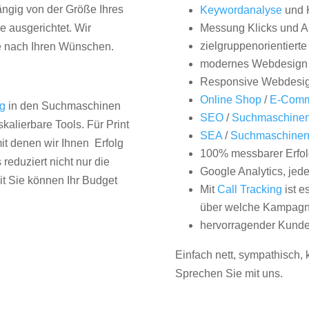
hängig von der Größe Ihres
Keywordanalyse
und 
 ausgerichtet. Wir
Messung Klicks und A
zielgruppenorientiert
e nach Ihren Wünschen.
modernes Webdesign
Responsive Webdesi
Online Shop
/
E-Comm
ng
in den Suchmaschinen
SEO
/
Suchmaschinen
kalierbare Tools. Für Print
SEA
/
Suchmaschine
it denen wir Ihnen Erfolg
100% messbarer Erfol
duziert nicht nur die
Google Analytics, jed
it Sie können Ihr Budget
Mit
Call Tracking
ist e
über welche Kampagne
hervorragender Kunde
Einfach nett, sympathisch,
Sprechen Sie mit uns.