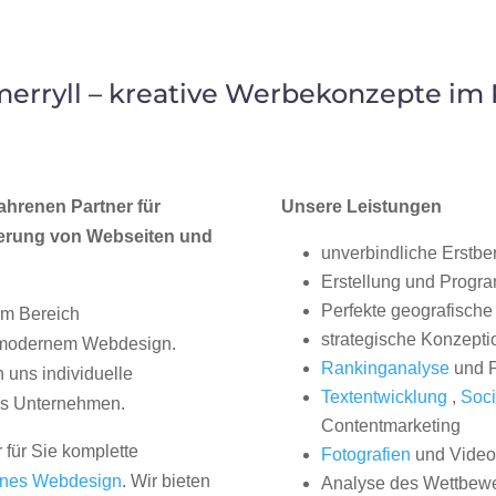
rryll – kreative Werbekonzepte im
ahrenen Partner für
Unsere Leistungen
erung von Webseiten und
unverbindliche Erstbe
Erstellung und Progr
Perfekte geografische 
im Bereich
strategische Konzepti
, modernem Webdesign.
Rankinganalyse
und P
uns individuelle
Textentwicklung
,
Soci
hes Unternehmen.
Contentmarketing
 für Sie komplette
Fotografien
und Videos
nes Webdesign
. Wir bieten
Analyse des Wettbew