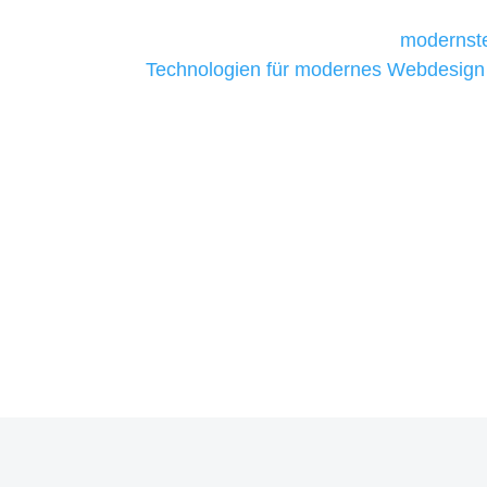
Unternehmen die kostengünstigsten un
liefern. Daher verwenden wir
modernste
Technologien für modernes Webdesign
allen Webprojekten zufriedenzustellen.
Sie haben Fragen zu Ihre
07121 / 9294977
info@merryll.de