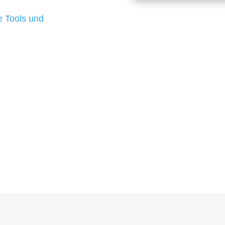
d besten Ergebnisse
 Tools und
, um unsere Kunden in
m Projekt?