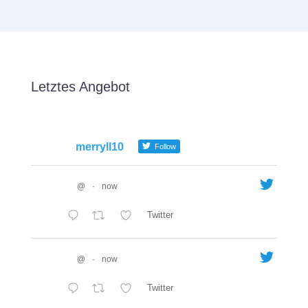
Letztes Angebot
merryll10
Follow
@
·
now
Twitter
@
·
now
Twitter