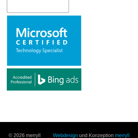
© 2026 merryll
Webdesign
und Konzeption
merryll