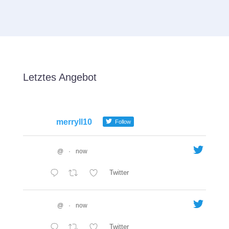
Letztes Angebot
merryll10
Follow
@
·
now
Twitter
@
·
now
Twitter