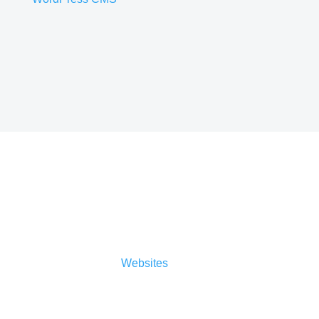
Sicherheit
Auch der Sicherheitsaspekt ist nicht zu
vernachlässigen.
Websites
müssen täglich
Angriffen im Sekundentakt standhalten. Es gilt,
den Sicherheitsstandard so hoch wie möglich zu