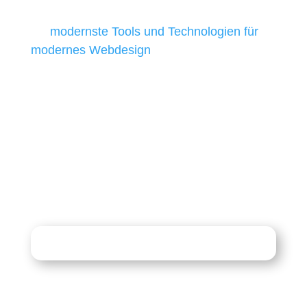
besten Ergebnisse liefern. Daher verwenden
wir
modernste Tools und Technologien für
modernes Webdesign
, um unsere Kunden in
allen Webprojekten zufriedenzustellen.
Sie haben Fragen zu Ihrem
Projekt?
07121 / 9294977
info@merryll.de
Kostenlose Beratung