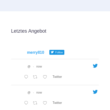
Letztes Angebot
merryll10
Follow
@
·
now
Twitter
@
·
now
Twitter