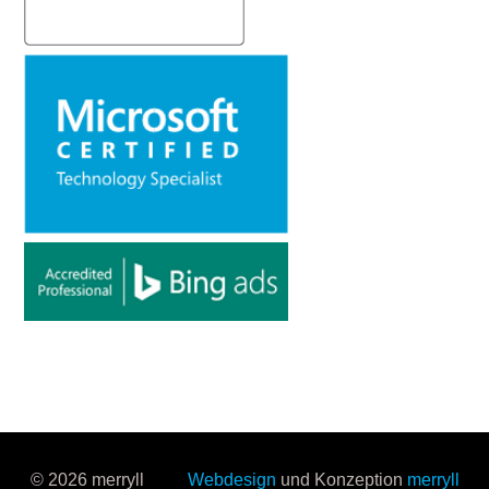
© 2026 merryll
Webdesign
und Konzeption
merryll