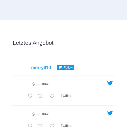
Letztes Angebot
merryll10
Follow
@
·
now
Twitter
@
·
now
Twitter