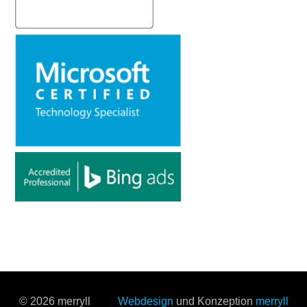
© 2026 merryll
Webdesign
und Konzeption
merryll