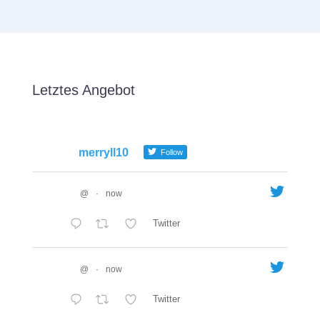
Letztes Angebot
merryll10
Follow
@
·
now
Twitter
@
·
now
Twitter