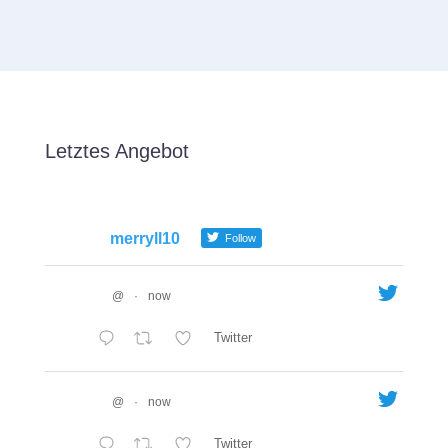
Letztes Angebot
merryll10
Follow
@
·
now
Twitter
@
·
now
Twitter