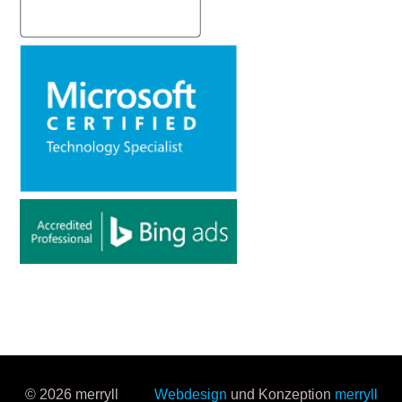
© 2026 merryll
Webdesign
und Konzeption
merryll