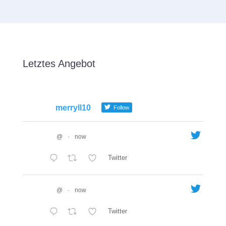
Letztes Angebot
merryll10
Follow
@
·
now
Twitter
@
·
now
Twitter