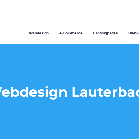
Webdesign
e-Commerce
Landingpages
Webde
ebdesign Lauterba