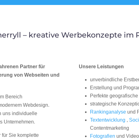
rryll – kreative Werbekonzepte im
ahrenen Partner für
Unsere Leistungen
erung von Webseiten und
unverbindliche Erstbe
Erstellung und Progr
Perfekte geografische 
im Bereich
strategische Konzepti
, modernem Webdesign.
Rankinganalyse
und P
uns individuelle
Textentwicklung
,
Soci
hes Unternehmen.
Contentmarketing
 für Sie komplette
Fotografien
und Videos