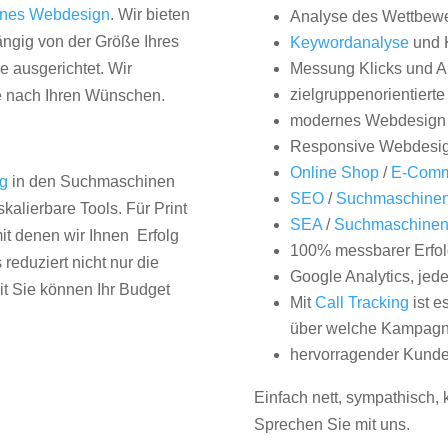
nes Webdesign
. Wir bieten
Analyse des Wettbew
hängig von der Größe Ihres
Keywordanalyse
und 
 ausgerichtet. Wir
Messung Klicks und A
zielgruppenorientiert
e nach Ihren Wünschen.
modernes Webdesign
Responsive Webdesi
Online Shop
/
E-Comm
ng
in den Suchmaschinen
SEO
/
Suchmaschinen
kalierbare Tools. Für Print
SEA
/
Suchmaschine
it denen wir Ihnen Erfolg
100% messbarer Erfol
duziert nicht nur die
Google Analytics, jed
it Sie können Ihr Budget
Mit
Call Tracking
ist e
über welche Kampagne
hervorragender Kunde
Einfach nett, sympathisch,
Sprechen Sie mit uns.