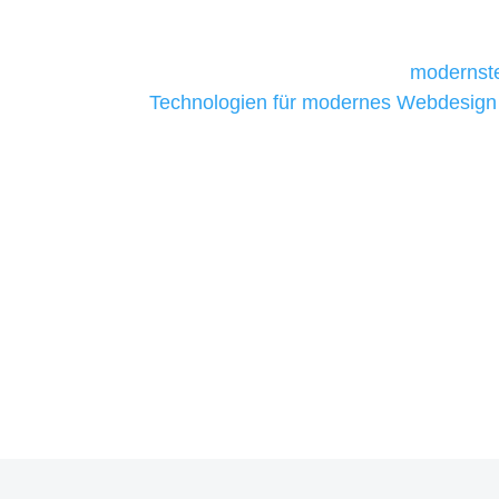
daher Tools und Technologien benötigen,
Unternehmen die kostengünstigsten un
liefern. Daher verwenden wir
modernste
Technologien für modernes Webdesign
allen Webprojekten zufriedenzustellen.
Sie haben Fragen zu Ihre
07121 / 9294977
info@merryll.de