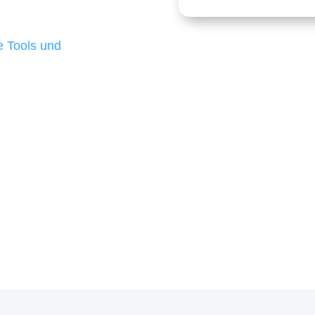
 die für ihr
d besten Ergebnisse
 Tools und
, um unsere Kunden in
m Projekt?