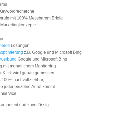
erbs
Keywordrecherche
nrufe mit 100% Messbarem Erfolg
e Marketingkonzepte
gn
erce
Lösungen
optimierung
z.B. Google und Microsoft Bing
nwerbung
Google und Microsoft Bing
g mit monatlichem Monitorring
er Klick wird genau gemessen
s 100% nachvollziehbar,
 jeder einzelne Anruf kommt
nservice
 kompetent und zuverlässig.