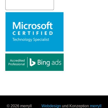
© 2026 merryll
Webdesign
und Konzeption
merryll