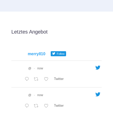
Letztes Angebot
merryll10
Follow
@
·
now
Twitter
@
·
now
Twitter