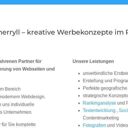
erryll – kreative Werbekonzepte im
ahrenen Partner für
Unsere Leistungen
erung von Webseiten und
unverbindliche Erstbe
Erstellung und Progr
Perfekte geografische 
im Bereich
strategische Konzepti
, modernem Webdesign.
Rankinganalyse
und P
uns individuelle
Textentwicklung
,
Soci
hes Unternehmen.
Contentmarketing
 für Sie komplette
Fotografien
und Videos