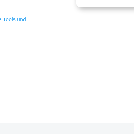
 die für ihr
d besten Ergebnisse
 Tools und
, um unsere Kunden in
m Projekt?