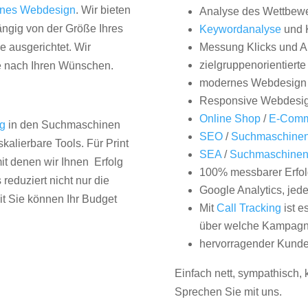
nes Webdesign
. Wir bieten
Analyse des Wettbew
hängig von der Größe Ihres
Keywordanalyse
und 
 ausgerichtet. Wir
Messung Klicks und A
zielgruppenorientiert
e nach Ihren Wünschen.
modernes Webdesign
Responsive Webdesi
Online Shop
/
E-Comm
ng
in den Suchmaschinen
SEO
/
Suchmaschinen
kalierbare Tools. Für Print
SEA
/
Suchmaschine
it denen wir Ihnen Erfolg
100% messbarer Erfol
duziert nicht nur die
Google Analytics, jed
it Sie können Ihr Budget
Mit
Call Tracking
ist e
über welche Kampagne
hervorragender Kunde
Einfach nett, sympathisch,
Sprechen Sie mit uns.