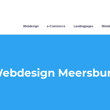
Webdesign
e-Commerce
Landingpages
Webde
ebdesign Meersbu