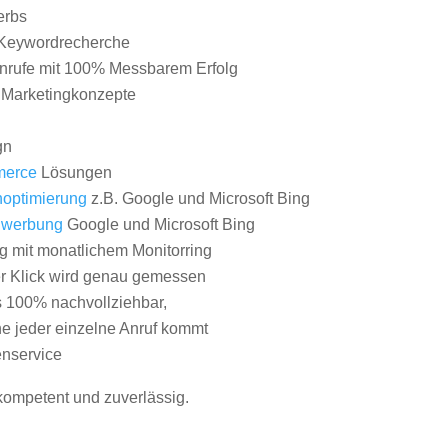
erbs
Keywordrecherche
nrufe mit 100% Messbarem Erfolg
e Marketingkonzepte
gn
erce
Lösungen
optimierung
z.B. Google und Microsoft Bing
nwerbung
Google und Microsoft Bing
g mit monatlichem Monitorring
er Klick wird genau gemessen
s 100% nachvollziehbar,
 jeder einzelne Anruf kommt
nservice
 kompetent und zuverlässig.