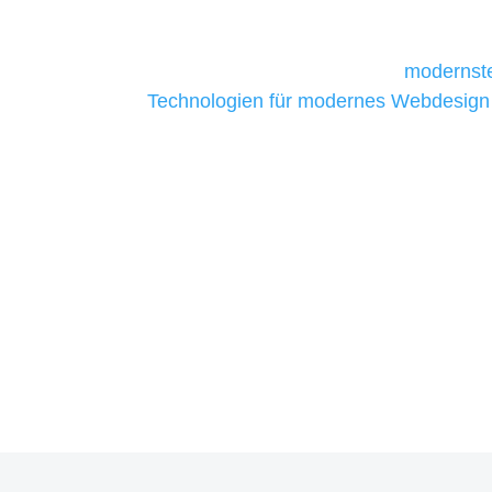
daher Tools und Technologien benötigen,
Unternehmen die kostengünstigsten un
liefern. Daher verwenden wir
modernste
Technologien für modernes Webdesign
allen Webprojekten zufriedenzustellen.
Sie haben Fragen zu Ihre
07121 / 9294977
info@merryll.de