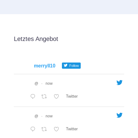
Letztes Angebot
merryll10
Follow
@
·
now
Twitter
@
·
now
Twitter