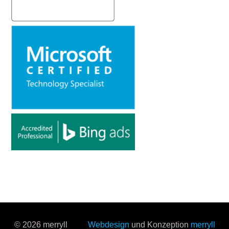
© 2026 merryll
Webdesign
und Konzeption
merryll