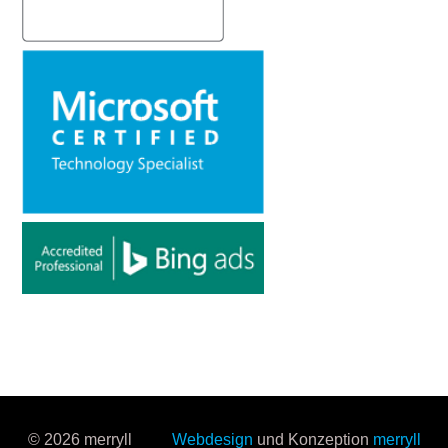
© 2026 merryll
Webdesign
und Konzeption
merryll