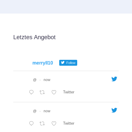
Letztes Angebot
merryll10
Follow
@
·
now
Twitter
@
·
now
Twitter