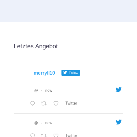
Letztes Angebot
merryll10
Follow
@
·
now
Twitter
@
·
now
Twitter