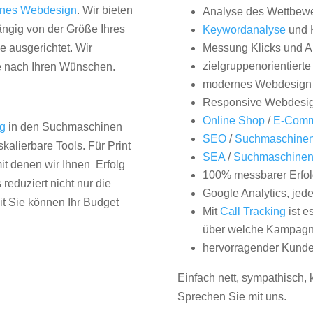
nes Webdesign
. Wir bieten
Analyse des Wettbew
hängig von der Größe Ihres
Keywordanalyse
und 
 ausgerichtet. Wir
Messung Klicks und A
zielgruppenorientiert
e nach Ihren Wünschen.
modernes Webdesign
Responsive Webdesi
Online Shop
/
E-Comm
ng
in den Suchmaschinen
SEO
/
Suchmaschinen
kalierbare Tools. Für Print
SEA
/
Suchmaschine
it denen wir Ihnen Erfolg
100% messbarer Erfol
duziert nicht nur die
Google Analytics, jed
it Sie können Ihr Budget
Mit
Call Tracking
ist e
über welche Kampagne
hervorragender Kunde
Einfach nett, sympathisch,
Sprechen Sie mit uns.