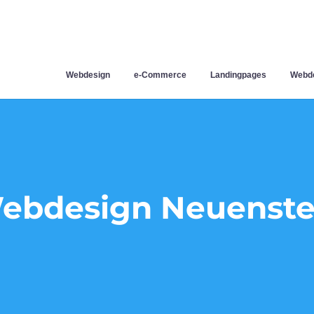
Webdesign
e-Commerce
Landingpages
Webde
ebdesign Neuenste