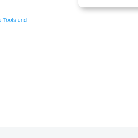
 die für ihr
d besten Ergebnisse
 Tools und
, um unsere Kunden in
m Projekt?