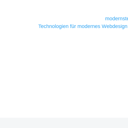
daher Tools und Technologien benötigen,
Unternehmen die kostengünstigsten un
liefern. Daher verwenden wir
modernste
Technologien für modernes Webdesign
allen Webprojekten zufriedenzustellen.
Sie haben Fragen zu Ihre
07121 / 9294977
info@merryll.de