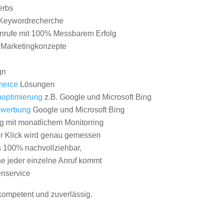
erbs
Keywordrecherche
nrufe mit 100% Messbarem Erfolg
e Marketingkonzepte
gn
erce
Lösungen
optimierung
z.B. Google und Microsoft Bing
nwerbung
Google und Microsoft Bing
g mit monatlichem Monitorring
er Klick wird genau gemessen
s 100% nachvollziehbar,
 jeder einzelne Anruf kommt
nservice
 kompetent und zuverlässig.