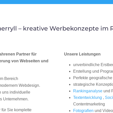
rryll – kreative Werbekonzepte im
ahrenen Partner für
Unsere Leistungen
erung von Webseiten und
unverbindliche Erstbe
Erstellung und Progr
Perfekte geografische 
im Bereich
strategische Konzepti
, modernem Webdesign.
Rankinganalyse
und P
uns individuelle
Textentwicklung
,
Soci
hes Unternehmen.
Contentmarketing
 für Sie komplette
Fotografien
und Videos