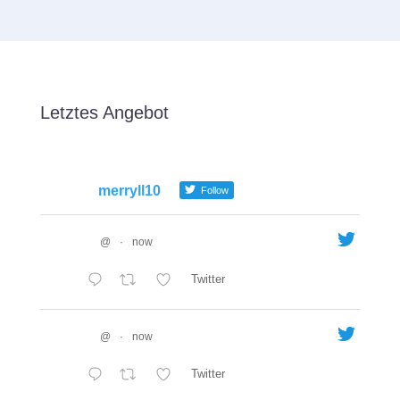
Letztes Angebot
merryll10
Follow
@
·
now
Twitter
@
·
now
Twitter