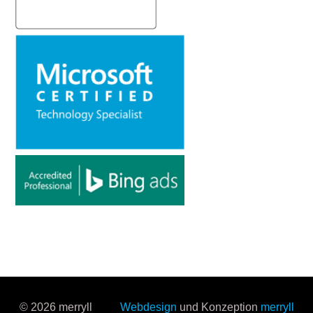
© 2026 merryll
Webdesign
und Konzeption
merryll