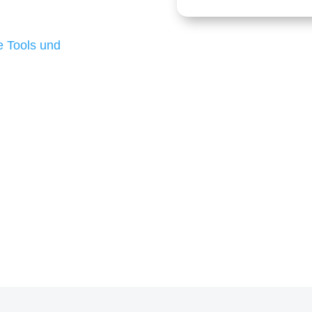
 die für ihr
d besten Ergebnisse
 Tools und
, um unsere Kunden in
m Projekt?