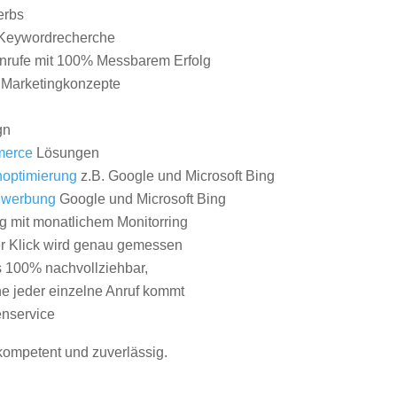
erbs
Keywordrecherche
nrufe mit 100% Messbarem Erfolg
e Marketingkonzepte
gn
erce
Lösungen
optimierung
z.B. Google und Microsoft Bing
nwerbung
Google und Microsoft Bing
g mit monatlichem Monitorring
er Klick wird genau gemessen
s 100% nachvollziehbar,
 jeder einzelne Anruf kommt
nservice
 kompetent und zuverlässig.