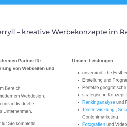
ryll – kreative Werbekonzepte im 
ahrenen Partner für
Unsere Leistungen
erung von Webseiten und
unverbindliche Erstbe
Erstellung und Progr
Perfekte geografische 
im Bereich
strategische Konzepti
, modernem Webdesign.
Rankinganalyse
und P
uns individuelle
Textentwicklung
,
Soci
hes Unternehmen.
Contentmarketing
 für Sie komplette
Fotografien
und Videos