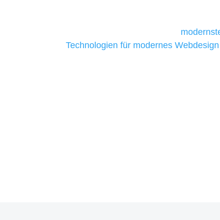
daher Tools und Technologien benötigen,
Unternehmen die kostengünstigsten un
liefern. Daher verwenden wir
modernste
Technologien für modernes Webdesign
allen Webprojekten zufriedenzustellen.
Sie haben Fragen zu Ihre
07121 / 9294977
info@merryll.de