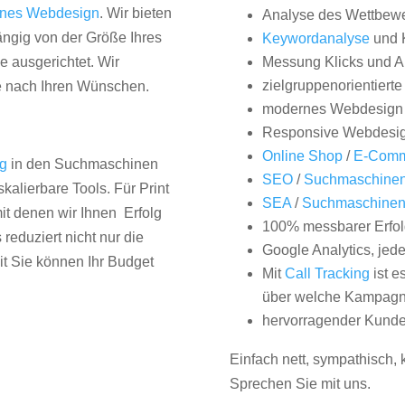
nes Webdesign
. Wir bieten
Analyse des Wettbew
hängig von der Größe Ihres
Keywordanalyse
und 
 ausgerichtet. Wir
Messung Klicks und A
zielgruppenorientiert
e nach Ihren Wünschen.
modernes Webdesign
Responsive Webdesi
Online Shop
/
E-Comm
ng
in den Suchmaschinen
SEO
/
Suchmaschinen
kalierbare Tools. Für Print
SEA
/
Suchmaschine
it denen wir Ihnen Erfolg
100% messbarer Erfol
duziert nicht nur die
Google Analytics, jed
it Sie können Ihr Budget
Mit
Call Tracking
ist e
über welche Kampagne
hervorragender Kunde
Einfach nett, sympathisch,
Sprechen Sie mit uns.