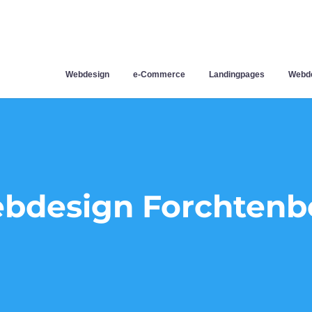
Webdesign
e-Commerce
Landingpages
Webde
bdesign Forchtenb