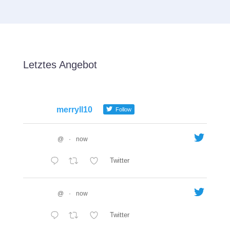
Letztes Angebot
merryll10
Follow
@
·
now
Twitter
@
·
now
Twitter