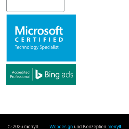
© 2026 merryll
Webdesign
und Konzeption
merryll