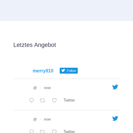
Letztes Angebot
merryll10
Follow
@
·
now
Twitter
@
·
now
Twitter