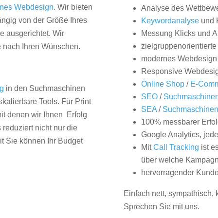
nes Webdesign
. Wir bieten
Analyse des Wettbew
hängig von der Größe Ihres
Keywordanalyse
und 
 ausgerichtet. Wir
Messung Klicks und A
zielgruppenorientiert
e nach Ihren Wünschen.
modernes Webdesign
Responsive Webdesi
Online Shop
/
E-Comm
ng
in den Suchmaschinen
SEO
/
Suchmaschinen
kalierbare Tools. Für Print
SEA
/
Suchmaschine
it denen wir Ihnen Erfolg
100% messbarer Erfol
duziert nicht nur die
Google Analytics, jed
it Sie können Ihr Budget
Mit
Call Tracking
ist e
über welche Kampagne
hervorragender Kunde
Einfach nett, sympathisch,
Sprechen Sie mit uns.