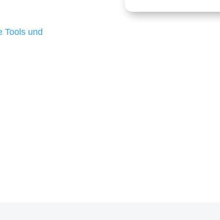
 die für ihr
d besten Ergebnisse
 Tools und
, um unsere Kunden in
m Projekt?