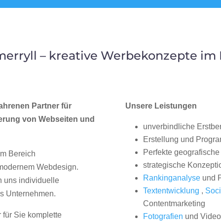
erryll – kreative Werbekonzepte i
ahrenen Partner für
Unsere Leistungen
erung von Webseiten und
unverbindliche Erstbe
Erstellung und Progr
Perfekte geografische 
im Bereich
strategische Konzepti
, modernem Webdesign.
Rankinganalyse
und P
uns individuelle
Textentwicklung
,
Soci
hes Unternehmen.
Contentmarketing
 für Sie komplette
Fotografien
und Videos