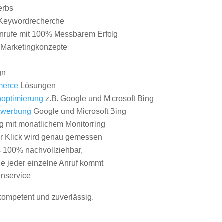
erbs
Keywordrecherche
nrufe mit 100% Messbarem Erfolg
e Marketingkonzepte
gn
erce
Lösungen
optimierung
z.B. Google und Microsoft Bing
nwerbung
Google und Microsoft Bing
g mit monatlichem Monitorring
er Klick wird genau gemessen
s 100% nachvollziehbar,
 jeder einzelne Anruf kommt
nservice
 kompetent und zuverlässig.