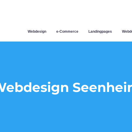
Webdesign
e-Commerce
Landingpages
Webde
ebdesign Seenhe