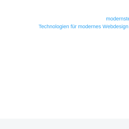
daher Tools und Technologien benötigen,
Unternehmen die kostengünstigsten un
liefern. Daher verwenden wir
modernste
Technologien für modernes Webdesign
allen Webprojekten zufriedenzustellen.
Sie haben Fragen zu Ihre
07121 / 9294977
info@merryll.de