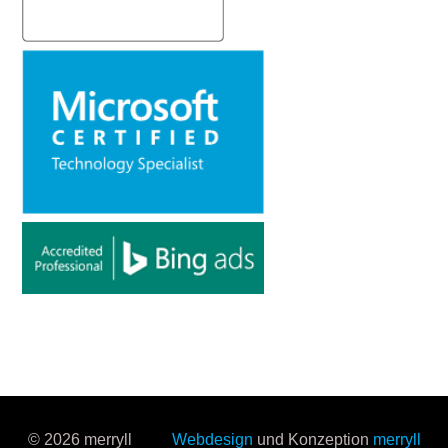
© 2026 merryll
Webdesign
und Konzeption
merryll