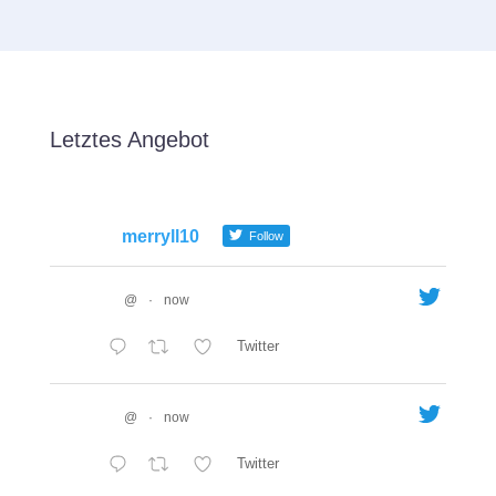
Letztes Angebot
merryll10
Follow
@
·
now
Twitter
@
·
now
Twitter