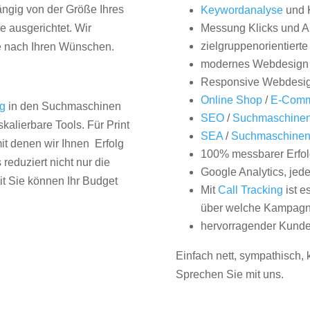
hängig von der Größe Ihres
Keywordanalyse
und 
 ausgerichtet. Wir
Messung Klicks und A
zielgruppenorientiert
e nach Ihren Wünschen.
modernes Webdesign
Responsive Webdesi
Online Shop
/
E-Comm
ng
in den Suchmaschinen
SEO
/
Suchmaschinen
kalierbare Tools. Für Print
SEA
/
Suchmaschine
it denen wir Ihnen Erfolg
100% messbarer Erfol
duziert nicht nur die
Google Analytics, jed
it Sie können Ihr Budget
Mit
Call Tracking
ist e
über welche Kampagne
hervorragender Kunde
Einfach nett, sympathisch,
Sprechen Sie mit uns.