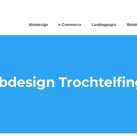
Webdesign
e-Commerce
Landingpages
Webde
design Trochtelfi