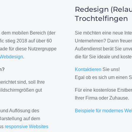
Redesign (Relau
Trochtelfingen
us dem mobilen Bereich (der
Sie möchten eine neue Inte
ic stieg 2018 auf über 60
Unternehmen? Dann freuen 
rade für diese Nutzergruppe
Außendienst berät Sie unve
 Webdesign
.
die für Sie ideale und kost
gn?
Kontaktieren
Sie uns!
Egal ob es sich um einen S
erichtet sind, soll Ihre
Bildschirmgrößen gut
Für eine kostenlose Erstbe
Ihrer Firma oder Zuhause.
 und Auflösung des
Beispiele für modernes We
Darstellung auf dem
ass
responsive Websites