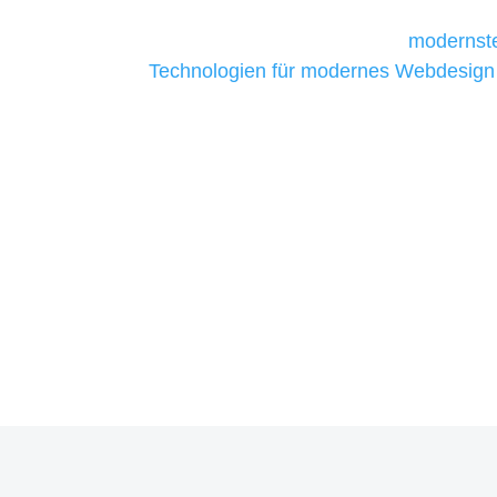
Unternehmen die kostengünstigsten un
liefern. Daher verwenden wir
modernste
Technologien für modernes Webdesign
allen Webprojekten zufriedenzustellen.
Sie haben Fragen zu Ihre
07121 / 9294977
info@merryll.de