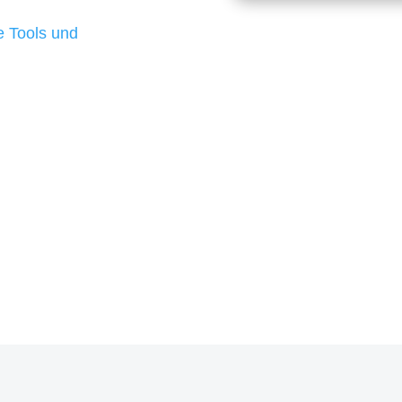
d besten Ergebnisse
 Tools und
, um unsere Kunden in
m Projekt?