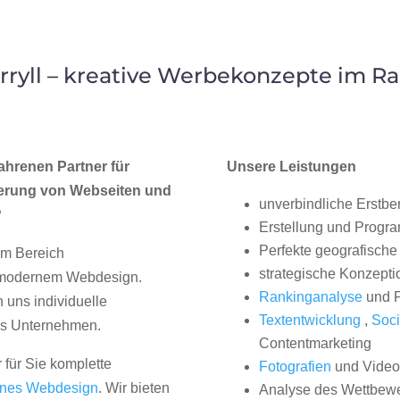
yll – kreative Werbekonzepte im R
ahrenen Partner für
Unsere Leistungen
erung von Webseiten und
unverbindliche Erstbe
?
Erstellung und Progr
Perfekte geografische 
im Bereich
strategische Konzepti
, modernem Webdesign.
Rankinganalyse
und P
uns individuelle
Textentwicklung
,
Soci
hes Unternehmen.
Contentmarketing
 für Sie komplette
Fotografien
und Videos
nes Webdesign
. Wir bieten
Analyse des Wettbew