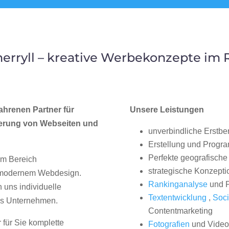
rryll – kreative Werbekonzepte im
ahrenen Partner für
Unsere Leistungen
erung von Webseiten und
unverbindliche Erstbe
Erstellung und Progr
Perfekte geografische 
im Bereich
strategische Konzepti
, modernem Webdesign.
Rankinganalyse
und P
uns individuelle
Textentwicklung
,
Soci
hes Unternehmen.
Contentmarketing
 für Sie komplette
Fotografien
und Videos