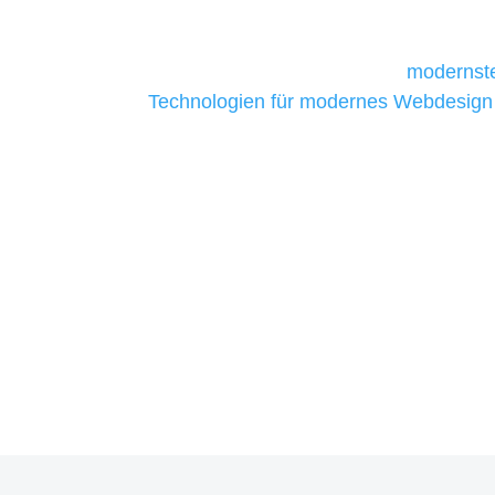
daher Tools und Technologien benötigen,
Unternehmen die kostengünstigsten un
liefern. Daher verwenden wir
modernste
Technologien für modernes Webdesign
allen Webprojekten zufriedenzustellen.
Sie haben Fragen zu Ihre
07121 / 9294977
info@merryll.de