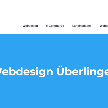
Webdesign
e-Commerce
Landingpages
Webde
ebdesign Überling