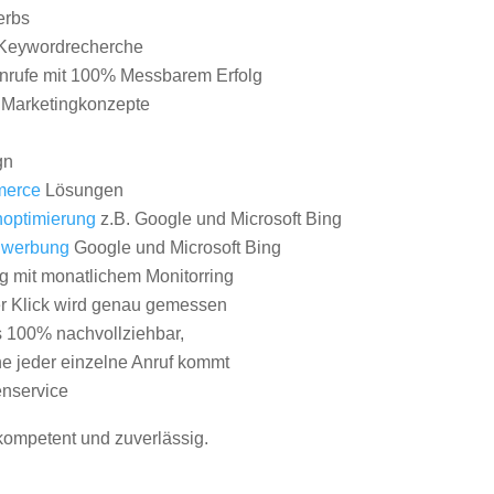
erbs
Keywordrecherche
nrufe mit 100% Messbarem Erfolg
e Marketingkonzepte
gn
erce
Lösungen
optimierung
z.B. Google und Microsoft Bing
nwerbung
Google und Microsoft Bing
g mit monatlichem Monitorring
er Klick wird genau gemessen
s 100% nachvollziehbar,
 jeder einzelne Anruf kommt
nservice
 kompetent und zuverlässig.