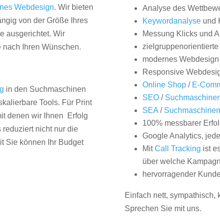
nes Webdesign
. Wir bieten
Analyse des Wettbew
hängig von der Größe Ihres
Keywordanalyse
und 
 ausgerichtet. Wir
Messung Klicks und A
zielgruppenorientiert
e nach Ihren Wünschen.
modernes Webdesign
Responsive Webdesi
Online Shop
/
E-Comm
ng
in den Suchmaschinen
SEO
/
Suchmaschinen
kalierbare Tools. Für Print
SEA
/
Suchmaschine
it denen wir Ihnen Erfolg
100% messbarer Erfol
duziert nicht nur die
Google Analytics, jed
it Sie können Ihr Budget
Mit
Call Tracking
ist e
über welche Kampagne
hervorragender Kunde
Einfach nett, sympathisch,
Sprechen Sie mit uns.