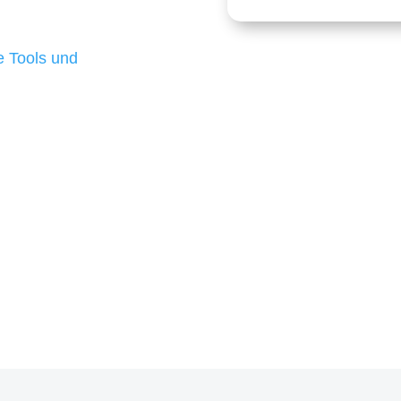
 die für ihr
d besten Ergebnisse
 Tools und
, um unsere Kunden in
m Projekt?