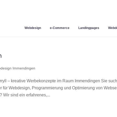
Webdesign
e-Commerce
Landingpages
Webde
n
design Immendingen
yll – kreative Werbekonzepte im Raum Immendingen Sie suc
ner für Webdesign, Programmierung und Optimierung von Webse
ir sind ein erfahrenes,...