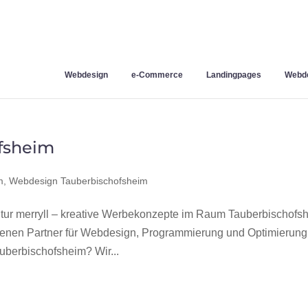
Webdesign
e-Commerce
Landingpages
Webde
fsheim
m
,
Webdesign Tauberbischofsheim
r merryll – kreative Werbekonzepte im Raum Tauberbischofs
hrenen Partner für Webdesign, Programmierung und Optimierung
berbischofsheim? Wir...