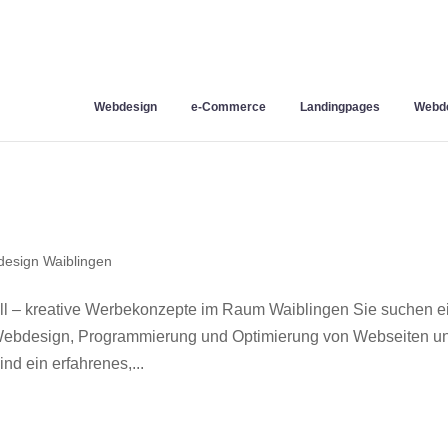
Webdesign
e-Commerce
Landingpages
Webde
esign Waiblingen
l – kreative Werbekonzepte im Raum Waiblingen Sie suchen e
r Webdesign, Programmierung und Optimierung von Webseiten u
d ein erfahrenes,...