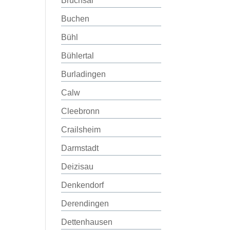
Bruchsal
Buchen
Bühl
Bühlertal
Burladingen
Calw
Cleebronn
Crailsheim
Darmstadt
Deizisau
Denkendorf
Derendingen
Dettenhausen