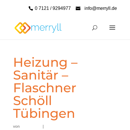
0 7121 / 9294977
info@merryll.de
Heizung –
Sanitär –
Flaschner
Schöll
Tübingen
von
|